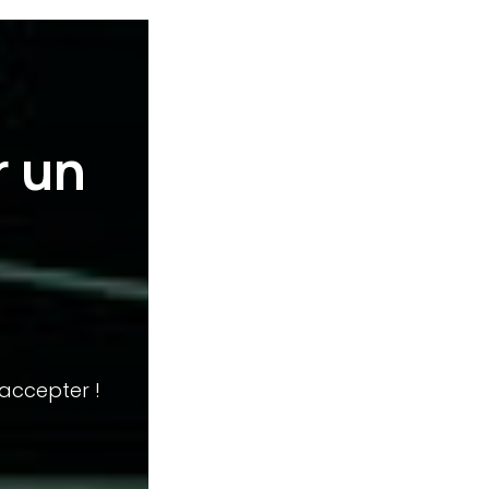
r un
'accepter !