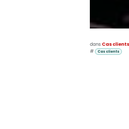
dans
Cas client
#
Cas clients