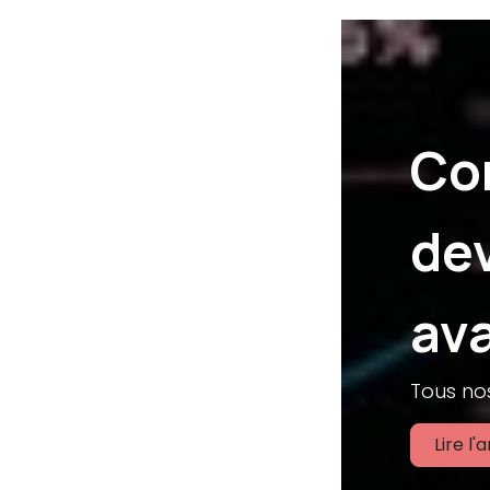
Com
dev
ava
Tous nos
Lire l'a